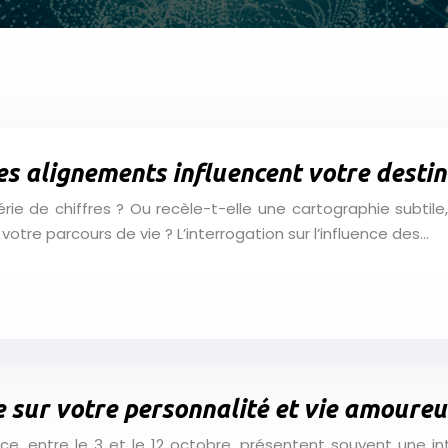
s alignements influencent votre destin
ie de chiffres ? Ou recèle-t-elle une cartographie subtile,
votre parcours de vie ? L’interrogation sur l’influence des…
e sur votre personnalité et vie amoure
e, entre le 3 et le 12 octobre, présentent souvent une int