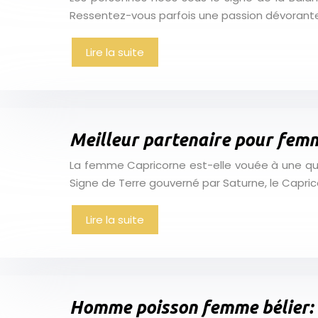
Ressentez-vous parfois une passion dévorante q
Lire la suite
Meilleur partenaire pour femme
La femme Capricorne est-elle vouée à une quêt
Signe de Terre gouverné par Saturne, le Capri
Lire la suite
Homme poisson femme bélier: q