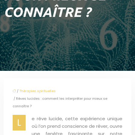
CONNAÎTRE ?
/
Thérapies spirituelles
/ Rêves lucides : comment les interpréter pour mieux se
connaître ?
e rêve lucide, cette expérience unique
L
où l’on prend conscience de rêver, ouvre
une fenêtre fascinante sur notre