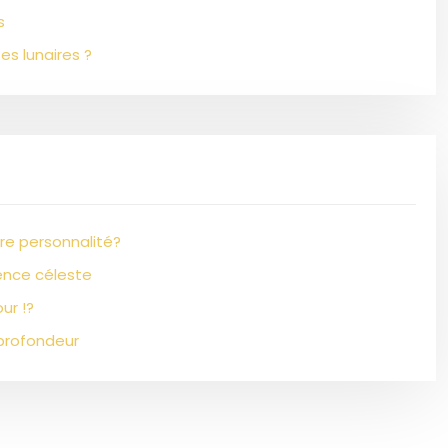
s
es lunaires ?
re personnalité?
ence céleste
ur !?
profondeur