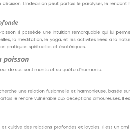
décision. L’indécision peut parfois le paralyser, le rendant
rofonde
u Poisson. Il possède une intuition remarquable qui lui pe
rituelles, la méditation, le yoga, et les activités liées à l
es pratiques spirituelles et ésotériques.
u poisson
deur de ses sentiments et sa quête d’harmonie.
echerche une relation fusionnelle et harmonieuse, basée sur 
rfois le rendre vulnérable aux déceptions amoureuses. Il es
t cultive des relations profondes et loyales. Il est un ami