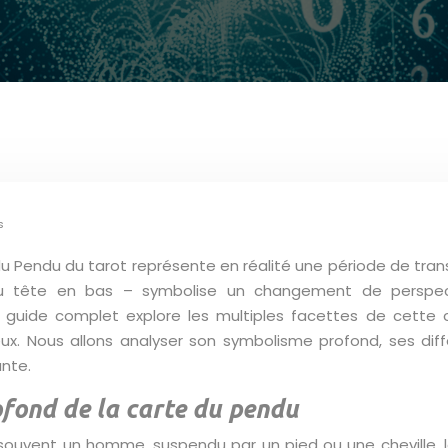
s
u Pendu du tarot représente en réalité une période de tra
tête en bas – symbolise un changement de perspectiv
Ce guide complet explore les multiples facettes de cette 
ux. Nous allons analyser son symbolisme profond, ses diff
ante.
ofond de la carte du pendu
 souvent un homme, suspendu par un pied ou une cheville, l