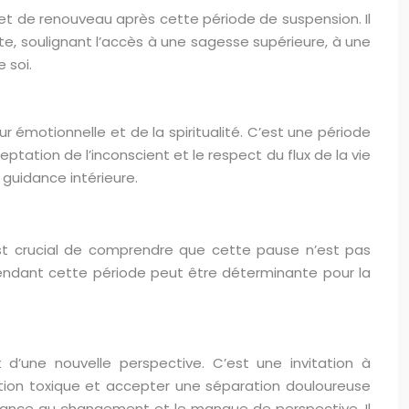
 et de renouveau après cette période de suspension. Il
carte, soulignant l’accès à une sagesse supérieure, à une
 soi.
r émotionnelle et de la spiritualité. C’est une période
eptation de l’inconscient et le respect du flux de la vie
 guidance intérieure.
est crucial de comprendre que cette pause n’est pas
pendant cette période peut être déterminante pour la
 d’une nouvelle perspective. C’est une invitation à
ation toxique et accepter une séparation douloureuse
istance au changement et le manque de perspective. Il