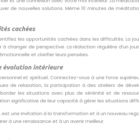
e et une connexion avec votre moi intérieur. La méditation 
rouver de nouvelles solutions. Même 10 minutes de méditatio
ités cachées
entifiez les opportunités cachées dans les difficultés. La jo
r à changer de perspective. La rédaction régulière d’un jo
motionnelle et clarifier leurs pensées.
 évolution intérieure
onnel et spirituel. Connectez-vous à une force supérieure,
niques de relaxation, la participation à des ateliers de 
rder les situations avec plus de sérénité et de ressourc
significative de leur capacité à gérer les situations diffic
st une invitation à la transformation et à un nouveau regard
er à une renaissance et à un avenir meilleur.