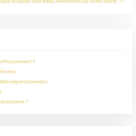
ope scorpion asia flash, révélations sur votre avenir.
 efficacement ?
ofondes
aître impérativement.
s
es lunaires ?