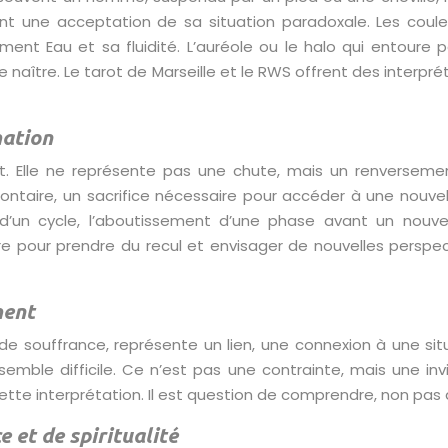
nt une acceptation de sa situation paradoxale. Les couleu
ent Eau et sa fluidité. L’auréole ou le halo qui entoure p
 de naître. Le tarot de Marseille et le RWS offrent des inte
mation
nt. Elle ne représente pas une chute, mais un renverseme
lontaire, un sacrifice nécessaire pour accéder à une nouv
d’un cycle, l’aboutissement d’une phase avant un nouve
re pour prendre du recul et envisager de nouvelles perspe
ment
e souffrance, représente un lien, une connexion à une situa
emble difficile. Ce n’est pas une contrainte, mais une in
ette interprétation. Il est question de comprendre, non pas 
e et de spiritualité