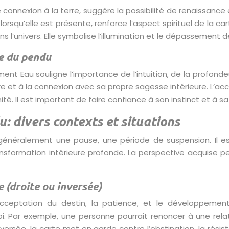
 connexion à la terre, suggère la possibilité de renaissance
e, lorsqu’elle est présente, renforce l’aspect spirituel de la 
l’univers. Elle symbolise l’illumination et le dépassement de
le du pendu
ent Eau souligne l’importance de l’intuition, de la profondeu
ure et à la connexion avec sa propre sagesse intérieure. L’acc
é. Il est important de faire confiance à son instinct et à sa
u: divers contexts et situations
 généralement une pause, une période de suspension. Il 
ansformation intérieure profonde. La perspective acquise 
e (droite ou inversée)
acceptation du destin, la patience, et le développement
oi. Par exemple, une personne pourrait renoncer à une rel
ersée, la carte met en garde contre l’obstination, la rés