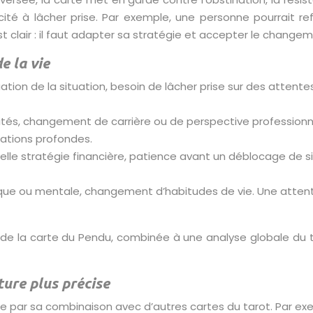
té à lâcher prise. Par exemple, une personne pourrait refu
st clair : il faut adapter sa stratégie et accepter le changem
e la vie
uation de la situation, besoin de lâcher prise sur des attent
ités, changement de carrière ou de perspective professionne
rations profondes.
lle stratégie financière, patience avant un déblocage de s
ue ou mentale, changement d’habitudes de vie. Une attentio
de la carte du Pendu, combinée à une analyse globale du ti
ture plus précise
ée par sa combinaison avec d’autres cartes du tarot. Par ex