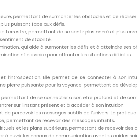
érieure, permettant de surmonter les obstacles et de réalise
 plus puissant face aux défis.
gie terrestre, permettant de se sentir plus ancré et plus en
 sentiment de stabilité.
nation, qui aide à surmonter les défis et à atteindre ses obj
ination nécessaire pour affronter les situations difficiles.
el et l’introspection. Elle permet de se connecter à son in
ne pierre puissante pour la voyance, permettant de développer
ion, permettant de se connecter à son être profond et de c
ntrer sur l’instant présent et à accéder à son intuition.
tant de percevoir les messages subtils de l’univers. La pratiq
ance, permettant de recevoir des messages intuitifs.
irituels et les plans supérieurs, permettant de recevoir des c
r à ouvrir les canaux de communication avec les guides spiri