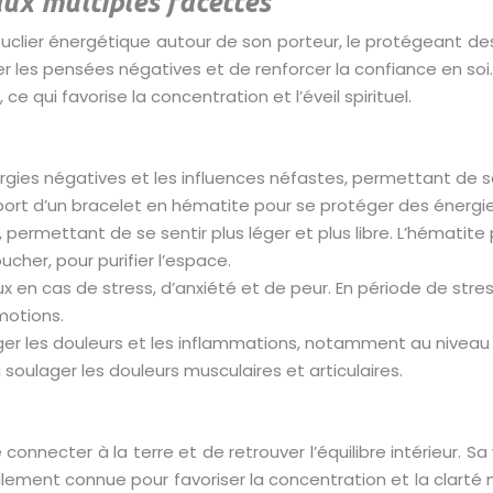
aux multiples facettes
uclier énergétique autour de son porteur, le protégeant de
iper les pensées négatives et de renforcer la confiance en so
 ce qui favorise la concentration et l’éveil spirituel.
rgies négatives et les influences néfastes, permettant de 
 le port d’un bracelet en hématite pour se protéger des éner
s, permettant de se sentir plus léger et plus libre. L’hémati
er, pour purifier l’espace.
en cas de stress, d’anxiété et de peur. En période de stress 
motions.
ulager les douleurs et les inflammations, notamment au nive
oulager les douleurs musculaires et articulaires.
onnecter à la terre et de retrouver l’équilibre intérieur. S
alement connue pour favoriser la concentration et la clarté 