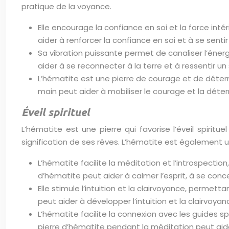
pratique de la voyance.
Elle encourage la confiance en soi et la force int
aider à renforcer la confiance en soi et à se sentir
Sa vibration puissante permet de canaliser l’éner
aider à se reconnecter à la terre et à ressentir un
L’hématite est une pierre de courage et de détermi
main peut aider à mobiliser le courage et la déterm
Éveil spirituel
L’hématite est une pierre qui favorise l’éveil spiritu
signification de ses rêves. L’hématite est également u
L’hématite facilite la méditation et l’introspect
d’hématite peut aider à calmer l’esprit, à se conce
Elle stimule l’intuition et la clairvoyance, permet
peut aider à développer l’intuition et la clairvoy
L’hématite facilite la connexion avec les guides sp
pierre d’hématite pendant la méditation peut aide