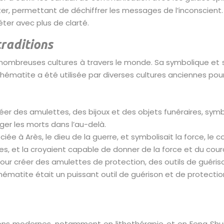
ter, permettant de déchiffrer les messages de l’inconscient. 
éter avec plus de clarté.
traditions
 nombreuses cultures à travers le monde. Sa symbolique et so
L’hématite a été utilisée par diverses cultures anciennes pour 
créer des amulettes, des bijoux et des objets funéraires, sym
ger les morts dans l’au-delà.
e à Arès, le dieu de la guerre, et symbolisait la force, le co
s, et la croyaient capable de donner de la force et du cour
pour créer des amulettes de protection, des outils de guéris
’hématite était un puissant outil de guérison et de protection,
ions modernes, notamment en lithothérapie et en Feng Shui. E