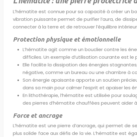
L’hématite : une pierre protectrice 
L’hématite est connue pour sa capacité à créer un bo
vibration puissante permet de purifier l’aura, de diss
connecter à la terre et de retrouver l’équilibre intérieur,
Protection physique et émotionnelle
L’hématite agit comme un bouclier contre les éne
difficiles. Un exemple d’utilisation courante est
Elle facilite la dissipation des énergies stagnante
négative, comme un bureau ou une chambre à couch
Son énergie apaisante apporte un soutien précieux 
dans sa main pour calmer l’esprit et apaiser les é
En lithothérapie, l’hématite est utilisée pour so
des pierres d’hématite chauffées peuvent aider à s
Force et ancrage
L’hématite est une pierre d’ancrage, qui permet de se c
plus solide face aux défis de la vie. L’hématite est ég